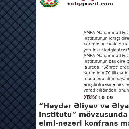
AMEA Məhəmməd Füzul
İnstitutunun icraçı dire
Kərimovun "Xalq qəzet
yorulmaz tədqiqatçısı"
AMEA Məhəmməd Füzul
İnstitutunun baş direk
laureatı, "Şöhrət" or
Kərimlinin 70 illik yu
məqalədə alim həyatın
araşdırılmasına həsr 
yaradıcılığından, onun
ƏTRAFLI
2023-10-09
“Heydər Əliyev və Əly
İnstitutu” mövzusunda
elmi-nəzəri konfrans ma