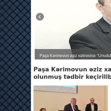
Paşa Kərimovun əziz xatirəsinə: “Göy uç
adam - İbrahim N. Quliyev
Paşa Kərimovun əziz xa
olunmuş tədbir keçirili