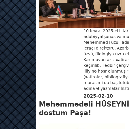
10 fevral 2025-ci il ta
ədəbiyyatşünas və mə
Məhəmməd Füzuli adın
icraçı direktoru, Azərb
üzvü, filologiya üzrə 
Kərimovun əziz xatirə
keçirilib. Tədbir çərç
illiyinə həsr olunmuş 
(xatirələr, biblioqrafi
mərasimi də baş tut
adına Əlyazmalar İnsti
2025-02-10
Məhəmmədəli HÜSEYNİ
dostum Paşa!