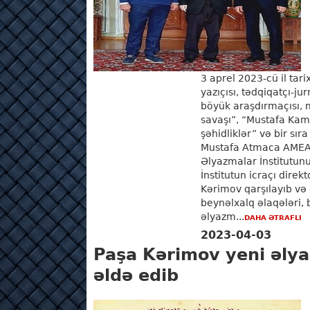
3 aprel 2023-cü il tar
yazıçısı, tədqiqatçı-jur
böyük araşdırmaçısı,
savaşı”, “Mustafa Kam
şəhidliklər” və bir sıra
Mustafa Atmaca AMEA
Əlyazmalar İnstitutun
İnstitutun icraçı direkt
Kərimov qarşılayıb və o
beynəlxalq əlaqələri,
əlyazm...
DAHA ƏTRAFLI
2023-04-03
Paşa Kərimov yeni əlya
əldə edib