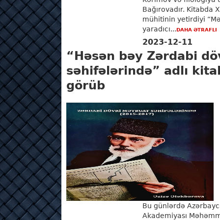
Bağırovadır. Kitabda 
mühitinin yetirdiyi “M
yaradıcı...
DAHA ƏTRAFLI
2023-12-11
“Həsən bəy Zərdabi dö
səhifələrində” adlı kita
görüb
Bu günlərdə Azərbayca
Akademiyası Məhəmmə