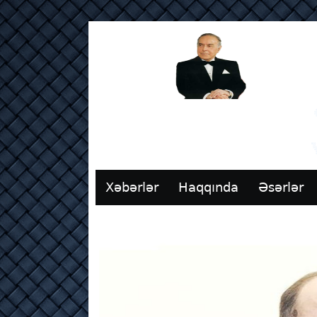
Xəbərlər
Haqqında
Əsərlər
Əlaqə