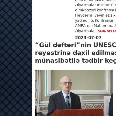
Əlyazmalar İnstitutu”
elmi-nəzəri konfransı 
Heydər Əliyevin əziz xa
yad edilib. Konfransın p
AMEA-nın Məhəmməd F
Əlyazmala...
DAHA ƏTRAF
2023-07-07
“Gül dəftəri”nin UNES
reyestrinə daxil edilmə
münasibətilə tədbir keçi