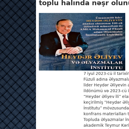
toplu halında nəşr olu
7 iyul 2023-cü il ta
Füzuli adına Əlyazmal
lider Heydər Əliyevin
ildönümü və 2023-cü il
“Heydər Əliyev İli” el
keçirilmiş “Heydər Əl
İnstitutu” mövzusunda
konfrans materialları 
Topluda Əlyazmalar İn
akademik Teymur Kəri