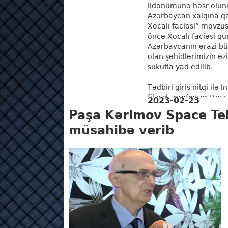
ildönümünə həsr olun
Azərbaycan xalqına qar
Xocalı faciəsi” mövzusu
öncə Xocalı faciəsi qu
Azərbaycanın ərazi b
olan şəhidlərimizin əzi
sükutla yad edilib.
Tədbiri giriş nitqi ilə İ
fil.e.d., professor Pa
2023-02-23
...
DAHA ƏTRAFLI
Paşa Kərimov Space Tel
müsahibə verib