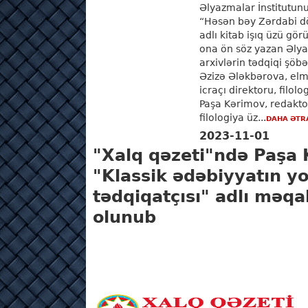
Əlyazmalar İnstitutunu
“Həsən bəy Zərdabi dö
adlı kitab işıq üzü görü
ona ön söz yazan Əlya
arxivlərin tədqiqi şöbə
Əzizə Ələkbərova, elmi
icraçı direktoru, filol
Paşa Kərimov, redaktor 
filologiya üz...
DAHA ƏTR
2023-11-01
"Xalq qəzeti"ndə Paşa
"Klassik ədəbiyyatın y
tədqiqatçısı" adlı məqa
olunub