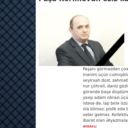
ƏTRAFLI
Paşanı görməzdən çox
mənim üçün cızmışdılar
xeyirxah dost, zəhmətk
nur çöhrəli, dəniz göz
görəndə başa düşdüm 
yaxşı adam obrazı üçü
istəsə də, lap belə öz
ola bilməz, pislik edə
xətər gəlməz. Kollekti
ibarət olan Əlyazmalar
ƏTRAFLI