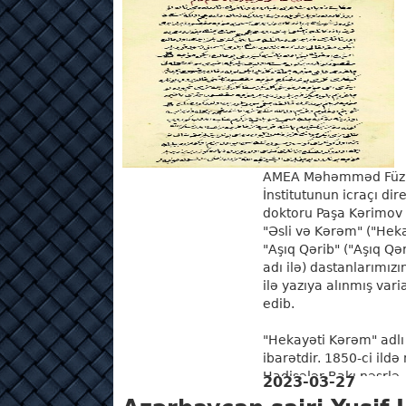
AMEA Məhəmməd Füzul
İnstitutunun icraçı dir
doktoru Paşa Kərimov P
"Əsli və Kərəm" ("Heka
"Aşıq Qərib" ("Aşıq Q
adı ilə) dastanlarımızı
ilə yazıya alınmış vari
edib.
"Hekayəti Kərəm" adlı 
ibarətdir. 1850-ci ildə 
Hadisələr Bakı nəşrlə..
2023-03-27