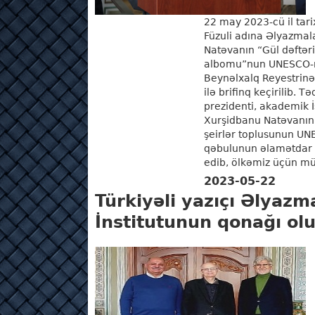
22 may 2023-cü il t
Füzuli adına Əlyazmal
Natəvanın “Gül dəftəri” 
albomu”nun UNESCO-n
Beynəlxalq Reyestrinə
ilə brifinq keçirilib. Tə
prezidenti, akademik 
Xurşidbanu Natəvanın “
şeirlər toplusunun U
qəbulunun əlamətdar 
edib, ölkəmiz üçün mü
2023-05-22
Türkiyəli yazıçı Əlyazm
İnstitutunun qonağı ol