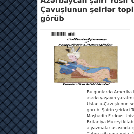
Azərbaycan şairi Yusif 
Çavuşlunun şeirlər topl
görüb
Bu günlərdə Amerika B
əsrdə yaşayıb yaratmış
Ustaclu-Çavuşlunun şei
görüb. Şairin şeirləri 
Məşhədin Firdovs Univ
Britaniya Muzeyi kita
əlyazmalar əsasında ça
Təhmasib dövründə, 15