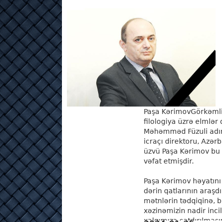
Paşa KərimovGörkəmli
filologiya üzrə elmlər
Məhəmməd Füzuli adın
icraçı direktoru, Azərb
üzvü Paşa Kərimov bu 
vəfat etmişdir.
Paşa Kərimov həyatını
dərin qatlarının araşdı
mətnlərin tədqiqinə, b
xəzinəmizin nadir inci
xalqımıza çatdırılmasın