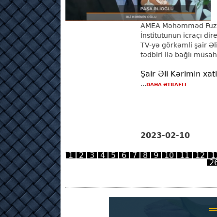
AMEA Məhəmməd Füzul
İnstitutunun icraçı di
TV-yə görkəmli şair Əl
tədbiri ilə bağlı müsah
Şair Əli Kərimin xat
...
DAHA ƏTRAFLI
2023-02-10
1
2
3
4
5
6
7
8
9
10
11
12
1
2