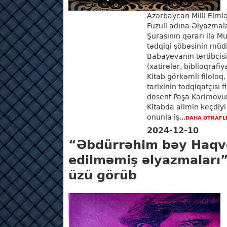
Azərbaycan Milli El
Füzuli adına Əlyazmala
Şurasının qərarı ilə Mu
tədqiqi şöbəsinin müdiri
Babayevanın tərtibçis
(xatirələr, biblioqrafiy
Kitab görkəmli filoloq
tarixinin tədqiqatçısı 
dosent Paşa Kərimovun
Kitabda alimin keçdiy
onunla iş...
DAHA ƏTRAFL
2024-12-10
“Əbdürrəhim bəy Haqve
edilməmiş əlyazmaları” 
üzü görüb