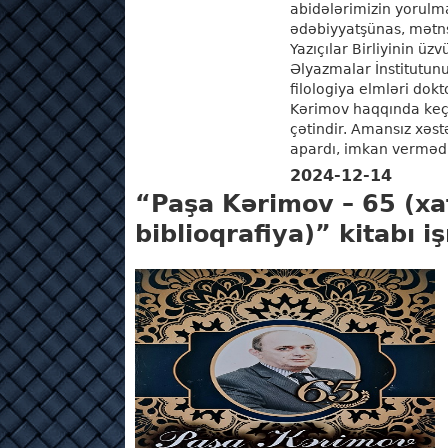
abidələrimizin yorulma
ədəbiyyatşünas, mətn
Yazıçılar Birliyinin üz
Əlyazmalar İnstitutunu
filologiya elmləri dok
Kərimov haqqında ke
çətindir. Amansız xəs
apardı, imkan vermədi
2024-12-14
Yaradıcılığa ...
DAHA ƏTR
“Paşa Kərimov – 65 (xat
biblioqrafiya)” kitabı i