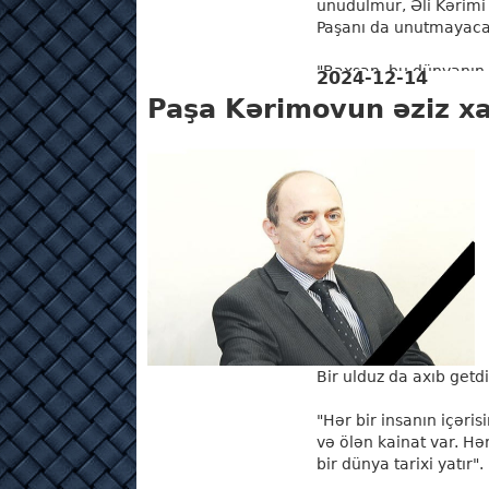
unudulmur, Əli Kərimi
Paşanı da unutmayaca
"Baxsan, bu dünyanın 
2024-12-14
qəbrim var, on yerdə 
Paşa Kərimovun əziz xa
ƏTRAFLI
Bir ulduz da axıb getd
"Hər bir insanın içəri
və ölən kainat var. Hə
bir dünya tarixi yatır"