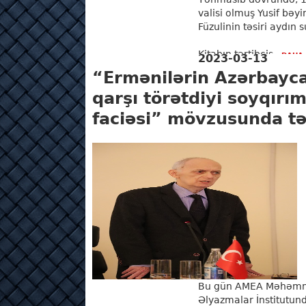
valisi olmuş Yusif bəyi
Füzulinin təsiri aydın
Kitabın tərtibçis...
DAHA 
2023-03-13
“Ermənilərin Azərbayca
qarşı törətdiyi soyqırım
faciəsi” mövzusunda təd
Bu gün AMEA Məhəmmə
Əlyazmalar İnstitutund