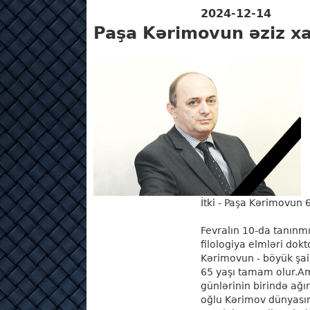
2024-12-14
Paşa Kərimovun əziz xa
İtki - Paşa Kərimovun 6
Fevralın 10-da tanınm
filologiya elmləri dok
Kərimovun - böyük şai
65 yaşı tamam olur.A
günlərinin birində ağı
oğlu Kərimov dünyasın