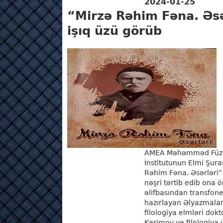
2024-01-25
“Mirzə Rəhim Fəna. Əsə
işıq üzü görüb
AMEA Məhəmməd Füzul
İnstitutunun Elmi Şuras
Rəhim Fəna. Əsərləri” 
nəşri tərtib edib ona ö
əlifbasından transfone
hazırlayan Əlyazmalar 
filologiya elmləri dok
Kərimov və filologiya 