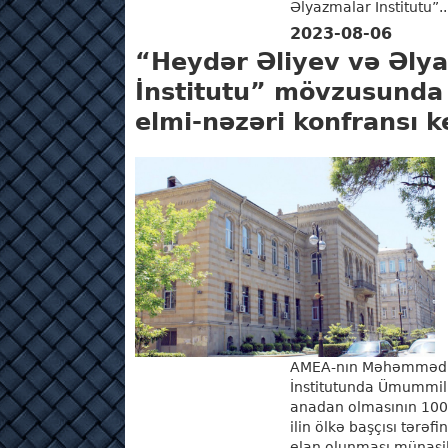
Əlyazmalar İnstitutu”..
2023-08-06
“Heydər Əliyev və Əly
İnstitutu” mövzusunda
elmi-nəzəri konfransı ke
AMEA-nın Məhəmməd F
İnstitutunda Ümummill
anadan olmasının 100
ilin ölkə başçısı tərəf
elan olunması münasib