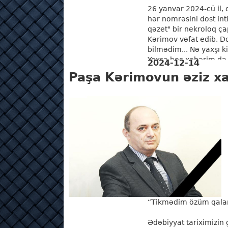
26 yanvar 2024-cü il, 
hər nömrəsini dost inti
qəzet" bir nekroloq ça
Kərimov vəfat edib. D
bilmədim... Nə yaxşı ki
Yoxsa heç xəbərim də o
2024-12-14
Paşa Kərimovun əziz xa
“Tikmədim özüm qalam
Ədəbiyyat tariximizin g