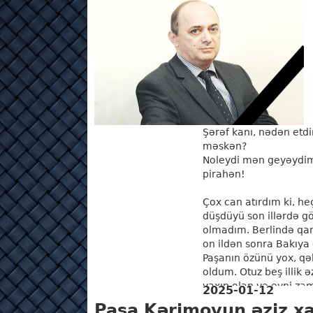
Şərəf kanı, nədən etdi
məskən?
Noleydi mən geyəydim
pirahən!
Çox can atırdım ki, he
düşdüyü son illərdə g
olmadım. Berlində qar
on ildən sonra Bakıya 
Paşanın özünü yox, qəb
oldum. Otuz beş illik 
yaxın olan və eyni za
2025-01-12
sahəsində əməkdaşı it
Paşa Kərimovun əziz xa