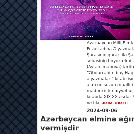
Azərbaycan Milli El
Füzuli adına Əlyazmala
Şurasının qərarı ilə Şə
şöbəsinin böyük elmi i
(Aytən İmanova) tərtib
“Əbdürrəhim bəy Haqv
əlyazmaları” kitabı iş
alan ön sözün müəllifi
mədəni ictimaiyyət ü
kitabda XIX-XX əsrlər
və fiki...
DAHA ƏTRAFLI
2024-09-06
Azərbaycan elminə ağır 
vermişdir