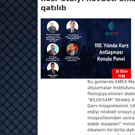
qatılıb
Bu günlərdə AMEA Mə
Əlyazmalar İnstitutunu
filologiya elmləri dok
“BİLGESAM” Strateji A
Qars müqaviləsinin 1
etdiyi növbəti onlayn 
müqaviləsindən sonra
ədəbi əlaqələri” möv
ölkələrin bir-birilə d