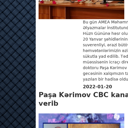
Bu gün AMEA Məhəmmə
Əlyazmalar İnstitutu
Hüzn Gününə həsr olun
20 Yanvar şəhidlərini
suverenliyi, ərazi büt
həmvətənlərimizin əziz
sükutla yad edilib. Tədb
müəssisənin icraçı dire
doktoru Paşa Kərimov 
gecəsinin xalqımızın ta
yazılan bir hadisə old
2022-01-20
Paşa Kərimov CBC kana
verib