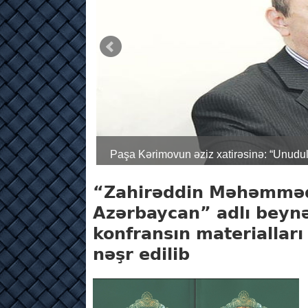
Paşa Kərimovun əziz xatirəsinə: “Göy uç
adam - İbrahim N. Quliyev
“Zahirəddin Məhəmməd
Azərbaycan” adlı beynə
konfransın materialları
nəşr edilib