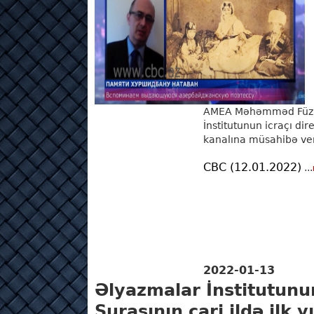
AMEA Məhəmməd Füzul
İnstitutunun icraçı di
kanalına müsahibə ver
CBC (12.01.2022)
...
2022-01-13
Əlyazmalar İnstitutunu
Şurasının cari ildə ilk y