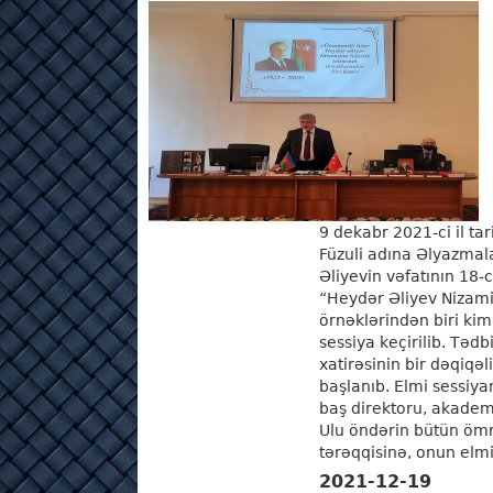
9 dekabr 2021-ci il 
Füzuli adına Əlyazmal
Əliyevin vəfatının 18-
“Heydər Əliyev Nizamin
örnəklərindən biri ki
sessiya keçirilib. Tədb
xatirəsinin bir dəqiqəl
başlanıb. Elmi sessiya
baş direktoru, akadem
Ulu öndərin bütün öm
tərəqqisinə, onun elmi 
2021-12-19