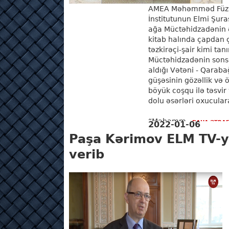
AMEA Məhəmməd Füzul
İnstitutunun Elmi Şur
ağa Müctəhidzadənin əs
kitab halında çapdan 
təzkirəçi-şair kimi 
Müctəhidzadənin son
aldığı Vətəni - Qaraba
güşəsinin gözəllik və
böyük coşqu ilə təsvir
dolu əsərləri oxucular
“Məhəmm...
DAHA ƏTRAF
2022-01-06
Paşa Kərimov ELM TV-
verib