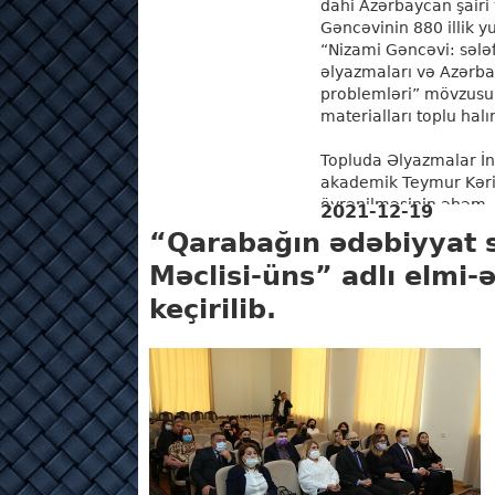
dahi Azərbaycan şairi
Gəncəvinin 880 illik y
“Nizami Gəncəvi: sələf
əlyazmaları və Azərba
problemləri” mövzusu
materialları toplu hal
Topluda Əlyazmalar İn
akademik Teymur Kərim
öyrənilməsinin əhəm..
2021-12-19
“Qarabağın ədəbiyyat s
Məclisi-üns” adlı elmi-
keçirilib.