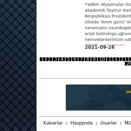
Tədbiri Əlyazmalar İns
akademik Teymur Kəri
Respublikası Prezident
ölkədə “Anım günü” ki
Sərəncamı oxunduqda
ərazi bütövlüyü uğrun
həmvətənlərimizin xati
sükutl...
DAHA ƏTRAFLI
2021-09-26
1
2
3
4
5
6
7
8
9
10
11
12
1
2
Xəbərlər
Haqqında
Əsərlər
Mü