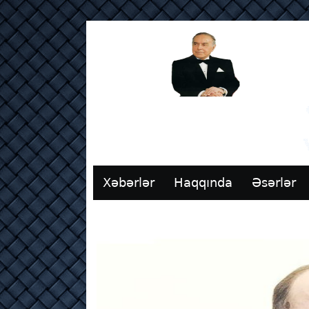
Xəbərlər
Haqqında
Əsərlər
Əlaqə