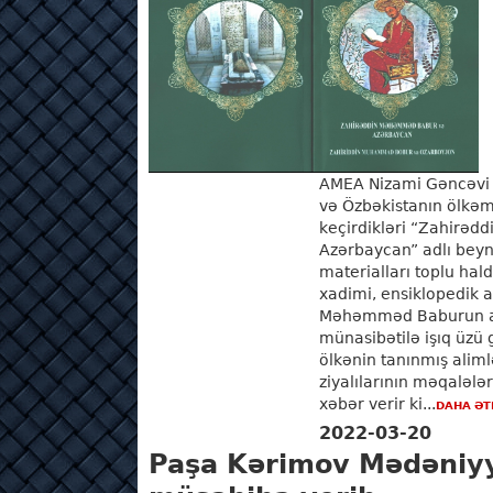
AMEA Nizami Gəncəvi a
və Özbəkistanın ölkəmiz
keçirdikləri “Zahirə
Azərbaycan” adlı beyn
materialları toplu hald
xadimi, ensiklopedik a
Məhəmməd Baburun ana
münasibətilə işıq üzü 
ölkənin tanınmış alimlə
ziyalılarının məqaləl
xəbər verir ki...
DAHA ƏT
2022-03-20
Paşa Kərimov Mədəniyy