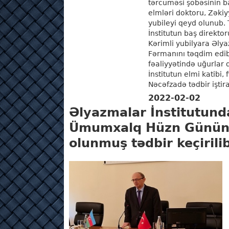
tərcüməsi şöbəsinin baş
elmləri doktoru, Zəkiy
yubileyi qeyd olunub. T
İnstitutun baş direkt
Kərimli yubilyara Əlya
Fərmanını təqdim edib
fəaliyyətində uğurlar 
İnstitutun elmi katibi, 
Nəcəfzadə tədbir iştira
2022-02-02
Əlyazmalar İnstitutund
Ümumxalq Hüzn Günün
olunmuş tədbir keçirili