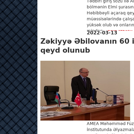
Tədbiri giriş sözü ilə 
bölmənin Elmi şurasın
Həbibbəyli açaraq qeyd
müəssisələrində çalış
yüksək olub və onların
mindən ...
DAHA ƏTRAFLI
2022-03-13
Zəkiyyə Əbilovanın 60 il
qeyd olunub
AMEA Məhəmməd Füzul
İnstitutunda Əlyazmala