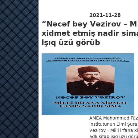
2021-11-28
“Nəcəf bəy Vəzirov – Mil
xidmət etmiş nadir sima
işıq üzü görüb
AMEA Məhəmməd Füzul
İnstitutunun Elmi Şura
Vəzirov – Milli irfana
adlı kitab işıq üzü gör