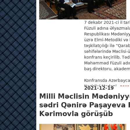
7 dekabr 2021-ci il 
Füzuli adına Əlyazmal
Respublikası Mədəniyy
üzrə Elmi-Metodiki və 
təşkilatçılığı ilə “Qar
səhifələrində Məclisi-
konfrans keçirilib. Tədb
Məhəmməd Füzuli adın
baş direktoru, akadem
Konfransda Azərbayca
Nazirliyi Mədəni...
DAHA
2021-12-19
Milli Məclisin Mədəniy
sədri Qənirə Paşayeva 
Kərimovla görüşüb