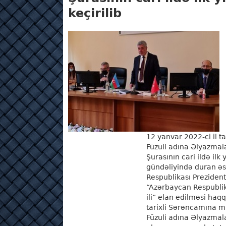
keçirilib
12 yanvar 2022-ci il
Füzuli adına Əlyazmala
Şurasının cari ildə ilk y
gündəliyində duran ə
Respublikası Prezident
“Azərbaycan Respublik
ili” elan edilməsi haq
tarixli Sərəncamına
Füzuli adına Əlyazmala