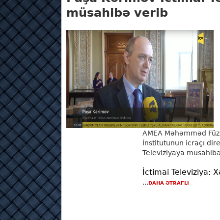
müsahibə verib
AMEA Məhəmməd Füzul
İnstitutunun icraçı di
Televiziyaya müsahibə
İctimai Televiziya: 
...
DAHA ƏTRAFLI