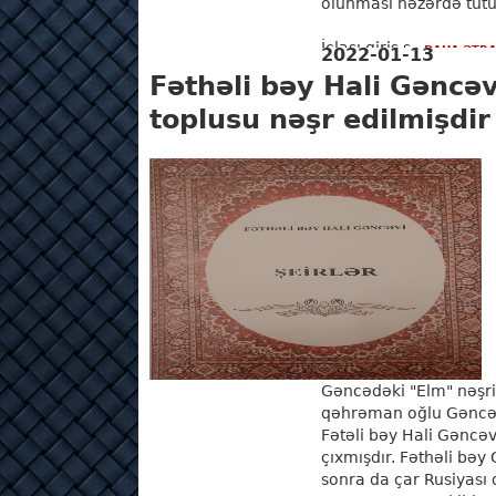
olunması nəzərdə tutul
İclası giriş s...
DAHA ƏTRA
2022-01-13
Fəthəli bəy Hali Gəncəv
toplusu nəşr edilmişdir
Gəncədəki "Elm" nəşri
qəhrəman oğlu Gəncə 
Fətəli bəy Hali Gəncəv
çıxmışdır. Fəthəli bə
sonra da çar Rusiyası