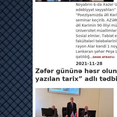
Noyabrın 6-da Xəzər Un
ədəbiyyat səyyahları” 
“Poeziyamızda Əli Kər
seminar keçirib. AZƏRT
Əli Kərimin 90 illiyi mü
Universitet müəllimlər
Sosial elmlər, Təbiət 
fakültələri tələbələri
rayon Alar kəndi 1 no
Lənkəran şəhər Peşə L
qatıldığ...
DAHA ƏTRAFLI
2021-11-28
Zəfər gününə həsr olu
yazılan tarix” adlı tədbi