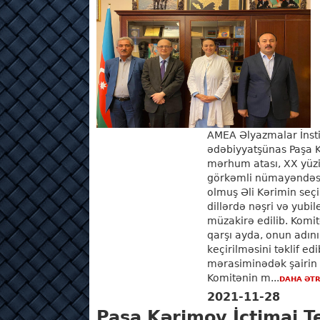
AMEA Əlyazmalar İnstit
ədəbiyyatşünas Paşa 
mərhum atası, XX yüzi
görkəmli nümayəndəsi
olmuş Əli Kərimin seçi
dillərdə nəşri və yubi
müzakirə edilib. Komitə
qarşı ayda, onun adın
keçirilməsini təklif edi
mərasiminədək şairin 
Komitənin m...
DAHA ƏTR
2021-11-28
Paşa Kərimov İctimai T