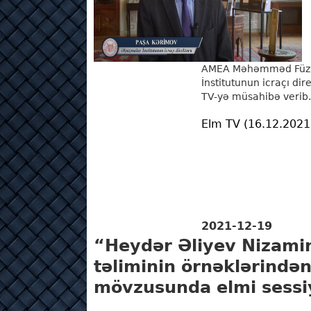
AMEA Məhəmməd Füzul
İnstitutunun icraçı di
TV-yə müsahibə verib.
Elm TV (16.12.2021
2021-12-19
“Heydər Əliyev Nizamini
təliminin örnəklərindən
mövzusunda elmi sessiy