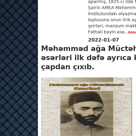
aparmış, 1825-ci ildə 
Şairin AMEA Məhəmmə
İnstitutundakı əlyazm
toplusuna onun lirik a
şeirləri, mənzum məktu
Fəthəli bəyin əsə...
DAH
2022-01-07
Məhəmməd ağa Müctəh
əsərləri ilk dəfə ayrıca
çapdan çıxıb.