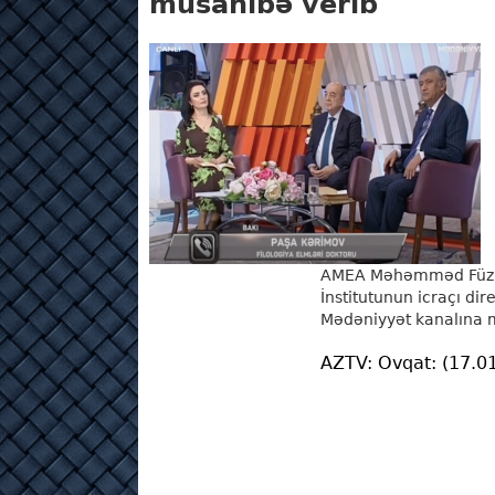
müsahibə verib
AMEA Məhəmməd Füzul
İnstitutunun icraçı di
Mədəniyyət kanalına 
AZTV: Ovqat: (17.0