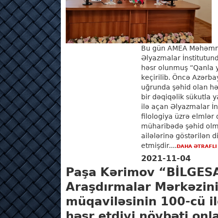
Bu gün AMEA Məhəmmə
Əlyazmalar İnstitutun
həsr olunmuş “Qanla ya
keçirilib. Öncə Azərba
uğrunda şəhid olan hə
bir dəqiqəlik sükutla ya
ilə açan Əlyazmalar İn
filologiya üzrə elmlər
müharibədə şəhid olm
ailələrinə göstərilən 
etmişdir....
DAHA ƏTRAFLI
2021-11-04
Paşa Kərimov “BİLGESA
Araşdırmalar Mərkəzin
müqaviləsinin 100-cü 
həsr etdiyi növbəti onl