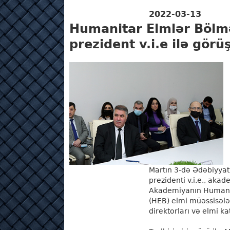
2022-03-13
Humanitar Elmlər Böl
prezident v.i.e ilə görüş
Martın 3-də Ədəbiyyat
prezidenti v.i.e., aka
Akademiyanın Humanit
(HEB) elmi müəssisələri
direktorları və elmi ka