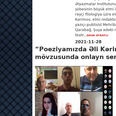
Əlyazmalar İnstitutunu
şöbəsinin böyük elmi i
rəyçi filologiya üzrə 
Kərimov, elmi redaktor
yazıçı-publisist Mehrib
Qarabağ, Şuşa ədəbi mü
teatr...
DAHA ƏTRAFLI
2021-11-28
“Poeziyamızda Əli Kəri
mövzusunda onlayn semi