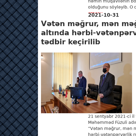
həmin müqavilənin bö
olduğunu söyləyib. O q
ƏTRAFLI
2021-10-31
Vətən məğrur, mən məğ
altında hərbi-vətənpər
tədbir keçirilib
21 sentyabr 2021-ci il
Məhəmməd Füzuli adın
“Vətən məğrur, mən m
hərbi-vətənpərvərlik r