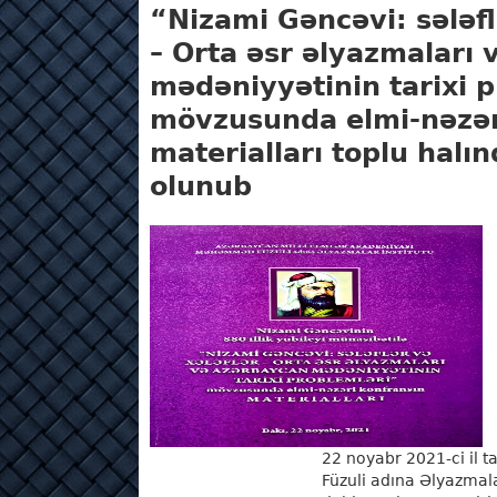
“Nizami Gəncəvi: sələfl
– Orta əsr əlyazmaları
mədəniyyətinin tarixi 
mövzusunda elmi-nəzər
materialları toplu halı
olunub
22 noyabr 2021-ci il
Füzuli adına Əlyazmala