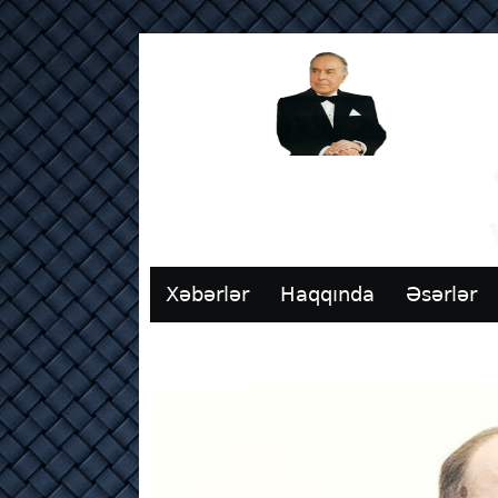
Xəbərlər
Haqqında
Əsərlər
Əlaqə