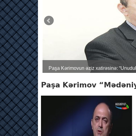
Paşa Kərimovun əziz xatirəsinə: “Unu
Paşa Kərimov “Mədəniy