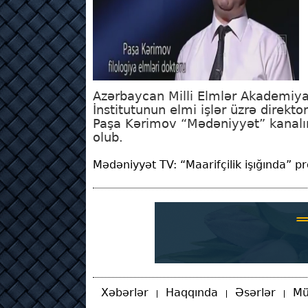
Azərbaycan Milli Elmlər Akademiy
İnstitutunun elmi işlər üzrə direkto
Paşa Kərimov “Mədəniyyət” kanalını
olub.
Mədəniyyət TV: “Maarifçilik işığında” p
Xəbərlər
Haqqında
Əsərlər
Mü