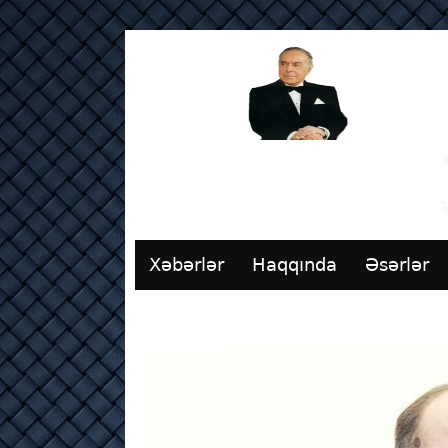
Xəbərlər
Haqqında
Əsərlər
Əlaqə