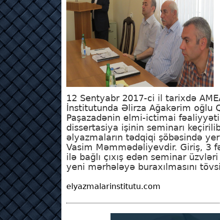
12 Sentyabr 2017-ci il tarixdə A
İnstitutunda Əlirza Ağakərim oğlu
Paşazadənin elmi-ictimai fəaliyyət
dissertasiya işinin seminarı keçiril
əlyazmaların tədqiqi şöbəsində yeri
Vasim Məmmədəliyevdir. Giriş, 3 fəs
ilə bağlı çıxış edən seminar üzvləri 
yeni mərhələyə buraxılmasını tövsi
elyazmalarinstitutu.com