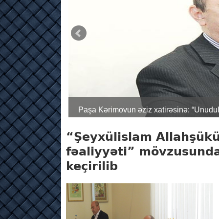
Paşa Kərimovun əziz xatirəsinə: “Unu
“Şeyxülislam Allahşükü
fəaliyyəti” mövzusunda 
keçirilib