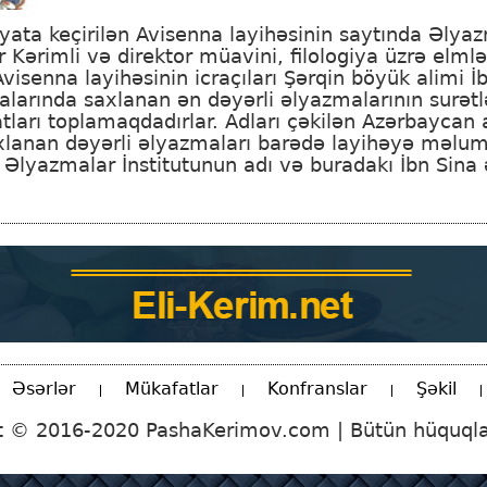
əyata keçirilən Avisenna layihəsinin saytında Əlyaz
 Kərimli və direktor müavini, filologiya üzrə elm
Avisenna layihəsinin icraçıları Şərqin böyük alimi İ
larında saxlanan ən dəyərli əlyazmalarının surətlər
arı toplamaqdadırlar. Adları çəkilən Azərbaycan a
xlanan dəyərli əlyazmaları barədə layihəyə məlum
Əlyazmalar İnstitutunun adı və buradakı İbn Sina
Əsərlər
Mükafatlar
Konfranslar
Şəkil
t © 2016-2020 PashaKerimov.com | Bütün hüquqla