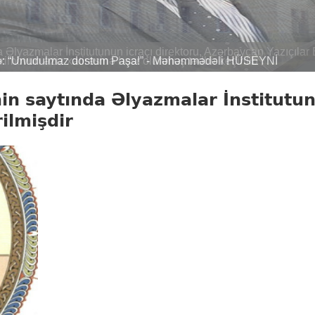
inə: “Unudulmaz dostum Paşa!” - Məhəmmədəli HÜSEYNİ
in saytında Əlyazmalar İnstitutu
rilmişdir