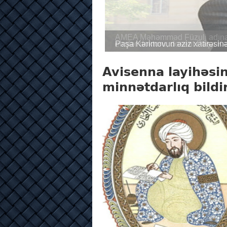
Paşa Kərimovun əziz xatirəs
Avisenna layihəsin
minnətdarlıq bildi