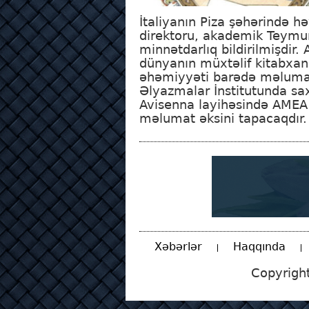
İtaliyanın Piza şəhərində h
direktoru, akademik Teymur
minnətdarlıq bildirilmişdir. 
dünyanın müxtəlif kitabxana
əhəmiyyəti barədə məlumatl
Əlyazmalar İnstitutunda sa
Avisenna layihəsində AMEA 
məlumat əksini tapacaqdır.
Xəbərlər
Haqqında
Copyrigh