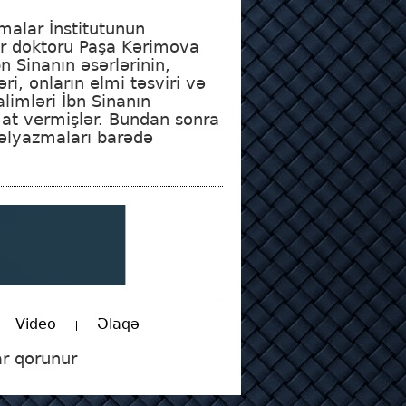
malar İnstitutunun
lər doktoru Paşa Kərimova
bn Sinanın əsərlərinin,
i, onların elmi təsviri və
limləri İbn Sinanın
at vermişlər. Bundan sonra
 əlyazmaları barədə
Video
Əlaqə
r qorunur