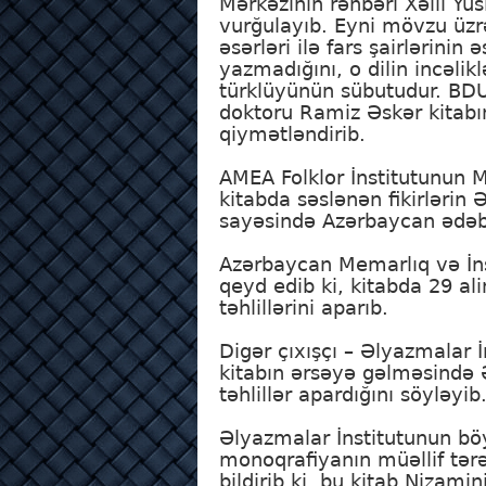
Mərkəzinin rəhbəri Xəlil Yu
vurğulayıb. Eyni mövzu üzrə
əsərləri ilə fars şairlərini
yazmadığını, o dilin incəli
türklüyünün sübutudur. BDU-
doktoru Ramiz Əskər kitabı
qiymətləndirib.
AMEA Folklor İnstitutunun 
kitabda səslənən fikirlərin
sayəsində Azərbaycan ədəbiy
Azərbaycan Memarlıq və İnşa
qeyd edib ki, kitabda 29 ali
təhlillərini aparıb.
Digər çıxışçı – Əlyazmalar 
kitabın ərsəyə gəlməsində 
təhlillər apardığını söyləyib
Əlyazmalar İnstitutunun böy
monoqrafiyanın müəllif tər
bildirib ki, bu kitab Nizami