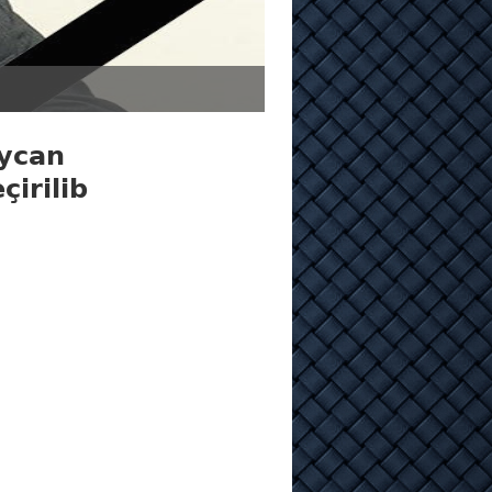
aycan
irilib