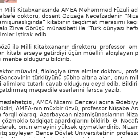
n Milli Kitabxanasında AMEA Məhəmməd Füzuli adı
ə fəlsəfə doktoru, dosent Əzizağa Nəcəfzadənin “Niz
işünaslığında” kitabının təqdimat mərasimi keçirili
akı Zirvə Görüşü münasibəti ilə “Türk dünyası həft
imlər iştirak edib.
özü ilə Milli Kitabxananın direktoru, professor, ə
n kitabı ərsəyə gətirdiyi üçün müəllifi alqışlayan
i mənbə olduğunu bildirib.
ektor müavini, filologiya üzrə elmlər doktoru, pro
 Gəncəvinin türklüyünü şübhə altına alan, onun mill
 alimlərə tutarlı cavab olduğunu qeyd edib. Bildiri
ə çatdırmaq məqsədilə əsərlərini farsca yazıb.
 məsləhətçisi, AMEA Nizami Gəncəvi adına Ədəbiyy
diri, AMEA-nın müxbir üzvü, professor Nüşabə Aras
fərqli olaraq, Azərbaycan nizamişünaslarının Nizam
ri çözməklə tədqiqat apardıqlarını bildirib. Ə. Nəcə
ərək, onun əməyini yüksək qiymətləndirib. Nizam
 nitq söyləyən Gəncə Dövlət Universitetinin profess