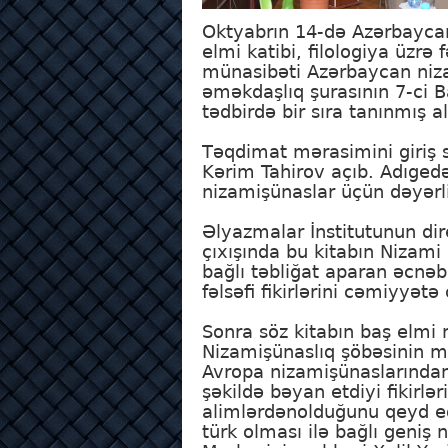
Oktyabrın 14-də Azərbayca
elmi katibi, filologiya üzr
münasibəti Azərbaycan nizam
əməkdaşlıq şurasının 7-ci B
tədbirdə bir sıra tanınmış al
Təqdimat mərasimini giriş s
Kərim Tahirov açıb. Adıgedə
nizamişünaslar üçün dəyərl
Əlyazmalar İnstitutunun dir
çıxışında bu kitabın Nizami
bağlı təbliğat aparan əcnəbi
fəlsəfi fikirlərini cəmiyyət
Sonra söz kitabın baş elmi
Nizamişünaslıq şöbəsinin mü
Avropa nizamişünaslarından 
şəkildə bəyan etdiyi fikirlə
alimlərdənolduğunu qeyd ed
türk olması ilə bağlı geniş