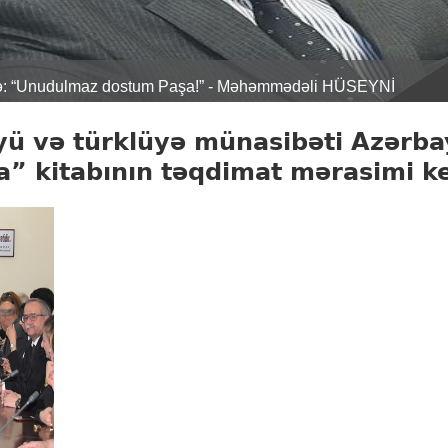
inə: “Unudulmaz dostum Paşa!” - Məhəmmədəli HÜSEYNİ
yü və türklüyə münasibəti Azərb
” kitabının təqdimat mərasimi keç