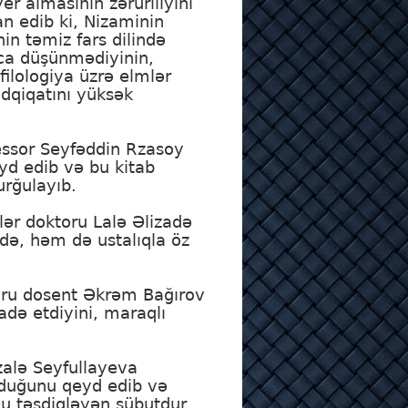
er almasının zəruriliyini
an edib ki, Nizaminin
nin təmiz fars dilində
sca düşünmədiyinin,
filologiya üzrə elmlər
dqiqatını yüksək
fessor Seyfəddin Rzasoy
eyd edib və bu kitab
urğulayıb.
lər doktoru Lalə Əlizadə
adə, həm də ustalıqla öz
ktoru dosent Əkrəm Bağırov
də etdiyini, maraqlı
zalə Seyfullayeva
unduğunu qeyd edib və
nu təsdiqləyən sübutdur.