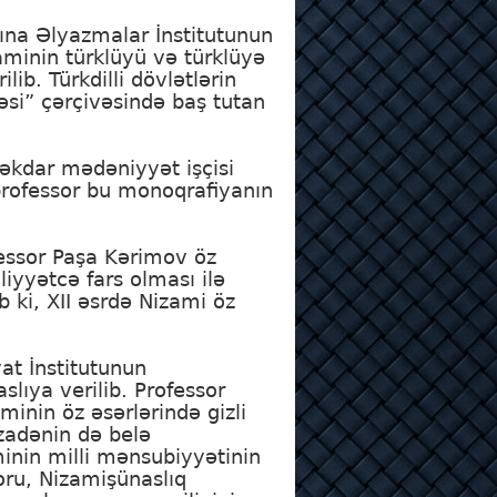
na Əlyazmalar İnstitutunun
aminin türklüyü və türklüyə
b. Türkdilli dövlətlərin
əsi” çərçivəsində baş tutan
məkdar mədəniyyət işçisi
 professor bu monoqrafiyanın
fessor Paşa Kərimov öz
iyyətcə fars olması ilə
b ki, XII əsrdə Nizami öz
at İnstitutunun
lıya verilib. Professor
inin öz əsərlərində gizli
fzadənin də belə
inin milli mənsubiyyətinin
oru, Nizamişünaslıq