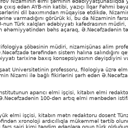
sifov Nizaminin elmi şərhinin ədəbiyyatşünaslıqda y
 çıxış edən AYB-nin katibi, yazıçı İlqar Fəhmi bəy
n əsərlərini dil baxımından müqayisə etdikdə, Nizami
klərinə varmadığını görürük ki, bu da Nizaminin far
nun Türk xalqları ədəbiyyatı kafedrasının müdiri, 
n əhəmiyyətindən bəhs açaraq, Ə.Nəcəfzadənin tə
Mifologiya şöbəsinin müdiri, nizamişünas alim pro
 Ə.Nəcəfzadə tərəfindən sistem halına salındığını q
yatı tarixinə baxış konsepsiyasının dəyişdiyini v
at Universitetinin professoru, filologiya üzrə elm
min Nizami ilə bağlı fikirlərini şərh edən Ə.Nəcəfz
İnstitutunun aparıcı elmi işçisi, kitabın elmi reda
Ə.Nəcəfzadənin 100-dən artıq elmi mənbədən istifa
.
ük elmi işçisi, kitabın mətn redaktoru dosent Tün
əfindən xronoloji ardıcıllıqla mükəmməl tərtib ol
ni fars şairi kimi təqdim edənlərə onun türk olduğu