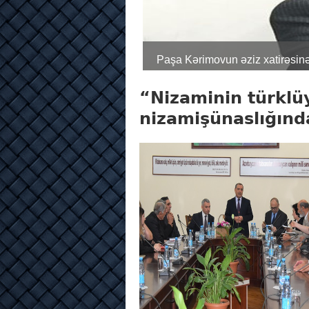
Paşa Kərimovun əziz xatirəs
“Nizaminin türklü
nizamişünaslığında